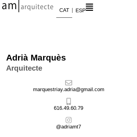
CAT
ESP
Adrià Marquès
Arquitecte
marquestriay.adria@gmail.com
616.49.60.79
@adriamt7